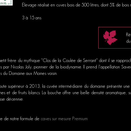
Élevage réalisé en cuves bois de 500 litres, dont 5% de boi
3 à 15 ans
Ré
du
petit frère du mythique "Clos de la Coulée de Serrant" dont il se rapproch
s par Nicolas Joly, pionnier de la biodynamie. Il prend l'appellation Sav
s du Domaine aux Moines voisin.
ute supérieur à 2013, la cuvée intermédiaire du domaine présente une ro
s et de fruits blancs. La bouche offre une belle densité aromatique, 
osse décennie.
re de notre formule de
caves sur mesure Premium