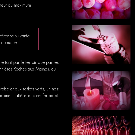
s neuf au maximum
férence suivante
 domaine
e tant par le terroir que par les
ennières-Roches aux Moines, qu'il
be or aux reflets verts, un nez
sur une matière encore ferme et